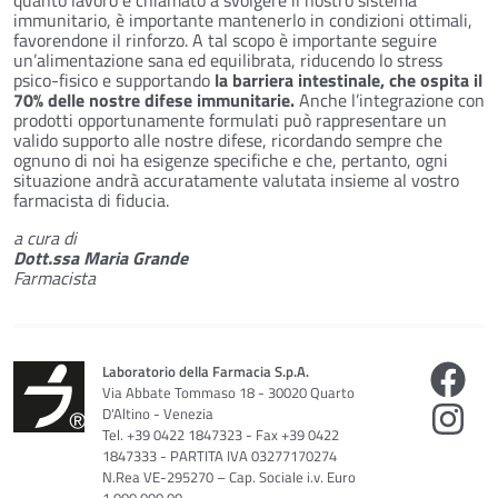
immunitario, è importante mantenerlo in condizioni ottimali,
favorendone il rinforzo. A tal scopo è importante seguire
un’alimentazione sana ed equilibrata, riducendo lo stress
psico-fisico e supportando
la barriera intestinale, che ospita il
70% delle nostre difese immunitarie.
Anche l’integrazione con
prodotti opportunamente formulati può rappresentare un
valido supporto alle nostre difese, ricordando sempre che
ognuno di noi ha esigenze specifiche e che, pertanto, ogni
situazione andrà accuratamente valutata insieme al vostro
farmacista di fiducia.
a cura di
Dott.ssa Maria Grande
Farmacista
Laboratorio della Farmacia S.p.A.
Via Abbate Tommaso 18 - 30020 Quarto
D'Altino - Venezia
Tel. +39 0422 1847323 - Fax +39 0422
1847333 - PARTITA IVA 03277170274
N.Rea VE-295270 – Cap. Sociale i.v. Euro