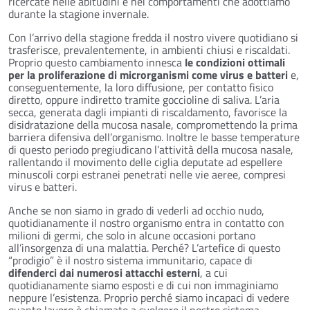
ricercate nelle abitudini e nei comportamenti che adottiamo
durante la stagione invernale.
Con l’arrivo della stagione fredda il nostro vivere quotidiano si
trasferisce, prevalentemente, in ambienti chiusi e riscaldati.
Proprio questo cambiamento innesca
le condizioni ottimali
per la proliferazione di microrganismi come virus e batteri
e,
conseguentemente, la loro diffusione, per contatto fisico
diretto, oppure indiretto tramite goccioline di saliva. L’aria
secca, generata dagli impianti di riscaldamento, favorisce la
disidratazione della mucosa nasale, compromettendo la prima
barriera difensiva dell’organismo. Inoltre le basse temperature
di questo periodo pregiudicano l’attività della mucosa nasale,
rallentando il movimento delle ciglia deputate ad espellere
minuscoli corpi estranei penetrati nelle vie aeree, compresi
virus e batteri.
Anche se non siamo in grado di vederli ad occhio nudo,
quotidianamente il nostro organismo entra in contatto con
milioni di germi, che solo in alcune occasioni portano
all’insorgenza di una malattia. Perché? L’artefice di questo
“prodigio” è il nostro sistema immunitario, capace di
difenderci dai numerosi attacchi esterni
, a cui
quotidianamente siamo esposti e di cui non immaginiamo
neppure l’esistenza. Proprio perché siamo incapaci di vedere
quanto lavoro è chiamato a svolgere il nostro sistema