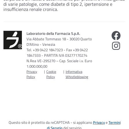
di varie patologie, come diabete di tipo 2, ipertensione e
insufficienza renale cronica.
Laboratorio della Farmacia S.p.A.
Via Abbate Tommaso 18 - 30020 Quarto
D'Altino - Venezia
Tel. +39 0422 1847323 - Fax +39 0422
1847333 - PARTITA IVA 03277170274
N.Rea VE-295270 – Cap. Sociale i.v. Euro
1.000.000,00
Privacy
|
Cookie
|
Informativa
Policy
Policy
Whistleblowing
Questo sito è protetto da reCAPTCHA - si applicano
Privacy
e
Termini
di Servzio
del servizio.