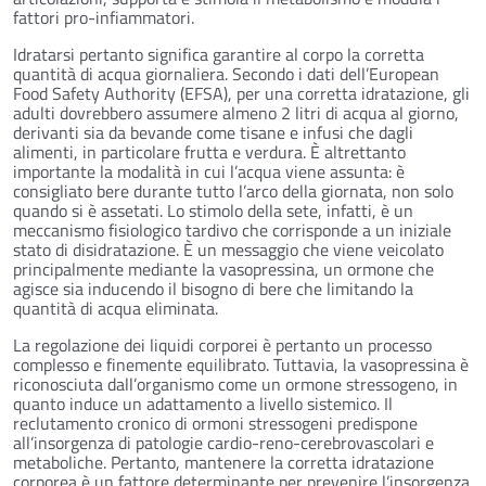
fattori pro-infiammatori.
Idratarsi pertanto significa garantire al corpo la corretta
quantità di acqua giornaliera. Secondo i dati dell’European
Food Safety Authority (EFSA), per una corretta idratazione, gli
adulti dovrebbero assumere almeno 2 litri di acqua al giorno,
derivanti sia da bevande come tisane e infusi che dagli
alimenti, in particolare frutta e verdura. È altrettanto
importante la modalità in cui l’acqua viene assunta: è
consigliato bere durante tutto l’arco della giornata, non solo
quando si è assetati. Lo stimolo della sete, infatti, è un
meccanismo fisiologico tardivo che corrisponde a un iniziale
stato di disidratazione. È un messaggio che viene veicolato
principalmente mediante la vasopressina, un ormone che
agisce sia inducendo il bisogno di bere che limitando la
quantità di acqua eliminata.
La regolazione dei liquidi corporei è pertanto un processo
complesso e finemente equilibrato. Tuttavia, la vasopressina è
riconosciuta dall’organismo come un ormone stressogeno, in
quanto induce un adattamento a livello sistemico. Il
reclutamento cronico di ormoni stressogeni predispone
all’insorgenza di patologie cardio-reno-cerebrovascolari e
metaboliche. Pertanto, mantenere la corretta idratazione
corporea è un fattore determinante per prevenire l’insorgenza