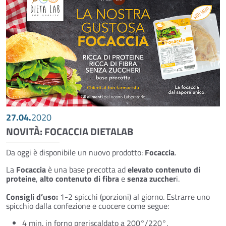
27.04.
2020
NOVITÀ: FOCACCIA DIETALAB
Da oggi è disponibile un nuovo prodotto:
Focaccia
.
La
Focaccia
è una base precotta ad
elevato contenuto di
proteine
,
alto contenuto di fibra
e
senza zuccher
i.
Consigli d’uso:
1-2 spicchi (porzioni) al giorno. Estrarre uno
spicchio dalla confezione e cuocere come segue:
4 min. in forno preriscaldato a 200°/220°.