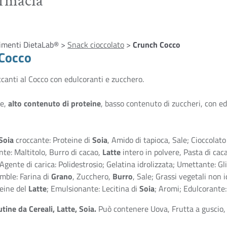
armacia
limenti DietaLab® >
Snack cioccolato
>
Crunch Cocco
Cocco
canti al Cocco con edulcoranti e zucchero.
e,
alto contenuto di proteine
, basso contenuto di zuccheri, con ed
Soia
croccante: Proteine di
Soia
, Amido di tapioca, Sale; Cioccolato
te: Maltitolo, Burro di cacao,
Latte
intero in polvere, Pasta di caca
 Agente di carica: Polidestrosio; Gelatina idrolizzata; Umettante: Gl
mble: Farina di
Grano
, Zucchero,
Burro
, Sale; Grassi vegetali non 
teine del
Latte
; Emulsionante: Lecitina di
Soia
; Aromi; Edulcorante:
utine da Cereali, Latte, Soia.
Può contenere Uova, Frutta a guscio, 