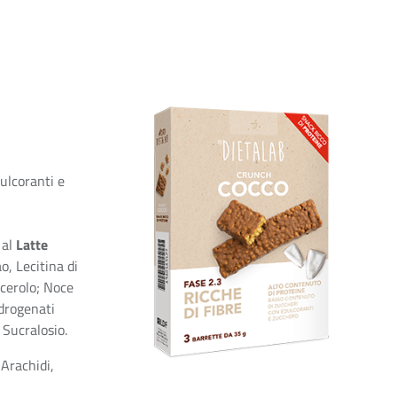
ulcoranti e
 al
Latte
o, Lecitina di
icerolo; Noce
idrogenati
 Sucralosio.
Arachidi,