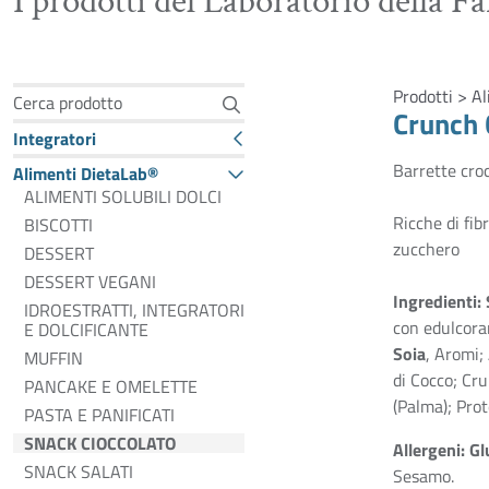
I prodotti del Laboratorio della F
Prodotti > A
Cerca prodotto
Crunch 
Integratori
Barrette croc
Alimenti DietaLab®
ALIMENTI SOLUBILI DOLCI
Ricche di fibr
BISCOTTI
zucchero
DESSERT
DESSERT VEGANI
Ingredienti:
IDROESTRATTI, INTEGRATORI
con edulcoran
E DOLCIFICANTE
Soia
, Aromi;
MUFFIN
di Cocco; Cru
PANCAKE E OMELETTE
(Palma); Pro
PASTA E PANIFICATI
SNACK CIOCCOLATO
Allergeni: Gl
SNACK SALATI
Sesamo.