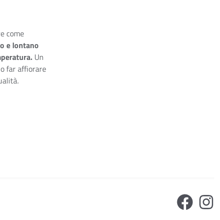
re come
to e lontano
emperatura.
Un
o far affiorare
alità.