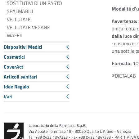
SOSTITUTIVI DI UN PASTO
Modalità d'
SPALMABILI
VELLUTATE
Avvertenze:
VELLUTATE VEGANE
unica fonte d
WAFER
dalla luce di
consumo ecces
Dispositivi Medici
una sottile p
Cosmetici
Formato:
105
CoverAct
®DIETALAB
Articoli sanitari
Idee Regalo
Vari
Laboratorio della Farmacia S.p.A.
Via Abbate Tommaso 18 - 30020 Quarto D'Altino - Venezia
Tel. +39 0422 1847323 - Fax +39 0422 1847333 - PARTITA IVA