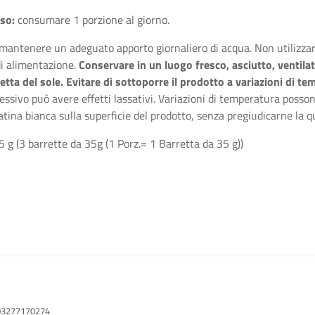
uso:
consumare 1 porzione al giorno.
mantenere un adeguato apporto giornaliero di acqua. Non utilizza
i alimentazione.
Conservare in un luogo fresco, asciutto, ventila
retta del sole. Evitare di sottoporre il prodotto a variazioni di t
sivo può avere effetti lassativi. Variazioni di temperatura posson
atina bianca sulla superficie del prodotto, senza pregiudicarne la qu
 g (3 barrette da 35g (1 Porz.= 1 Barretta da 35 g))
 03277170274