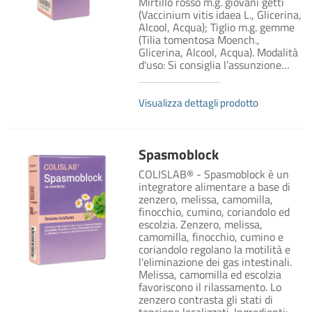
Mirtillo rosso m.g. giovani getti
(Vaccinium vitis idaea L., Glicerina,
Alcool, Acqua); Tiglio m.g. gemme
(Tilia tomentosa Moench.,
Glicerina, Alcool, Acqua). Modalità
d'uso: Si consiglia l’assunzione…
Visualizza dettagli prodotto
Spasmoblock
COLISLAB® - Spasmoblock è un
integratore alimentare a base di
zenzero, melissa, camomilla,
finocchio, cumino, coriandolo ed
escolzia. Zenzero, melissa,
camomilla, finocchio, cumino e
coriandolo regolano la motilità e
l'eliminazione dei gas intestinali.
Melissa, camomilla ed escolzia
favoriscono il rilassamento. Lo
zenzero contrasta gli stati di
tensione localizzati. Ingredienti: