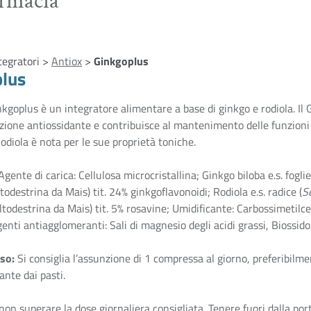
armacia
tegratori >
Antiox
>
Ginkgoplus
lus
kgoplus è un integratore alimentare a base di ginkgo e rodiola. Il 
azione antiossidante e contribuisce al mantenimento delle funzioni
odiola è nota per le sue proprietà toniche.
Agente di carica: Cellulosa microcristallina; Ginkgo biloba e.s. foglie
todestrina da Mais) tit. 24% ginkgoflavonoidi; Rodiola e.s. radice (
S
altodestrina da Mais) tit. 5% rosavine; Umidificante: Carbossimetilce
genti antiagglomeranti: Sali di magnesio degli acidi grassi, Biossido d
uso:
Si consiglia l’assunzione di 1 compressa al giorno, preferibilme
ante dai pasti.
non superare la dose giornaliera consigliata. Tenere fuori dalla por