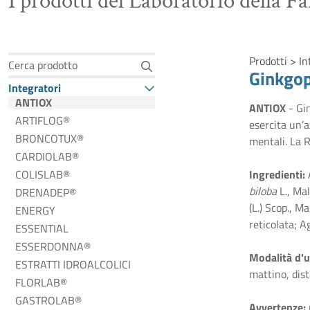
I prodotti del Laboratorio della F
Prodotti > In
Cerca prodotto
Ginkgop
Integratori
ANTIOX
ANTIOX
- Gin
ARTIFLOG®
esercita un’
BRONCOTUX®
mentali. La R
CARDIOLAB®
COLISLAB®
Ingredienti:
biloba
L., Mal
DRENADEP®
(L.) Scop., M
ENERGY
reticolata; A
ESSENTIAL
ESSERDONNA®
Modalità d'
ESTRATTI IDROALCOLICI
mattino, dist
FLORLAB®
GASTROLAB®
Avvertenze: