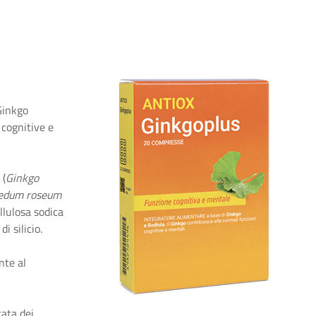
Ginkgo
 cognitive e
 (
Ginkgo
edum roseum
llulosa sodica
i silicio.
nte al
tata dei