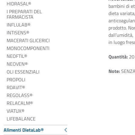
HIDRASAL®
bambini di et
I PREPARATI DEL
dieta variata
FARMACISTA
anticoagulant
INFLULAB®
prodotto. No
INTISENS®
dall’umidità,
MACERATI GLICERICI
in luogo fres
MONOCOMPONENTI
NEOFTIL®
Quantità:
20
NEOVEN®
Note:
SENZA
OLI ESSENZIALI
PROPOLI
RDAVIT®
REGOLASS®
RELACALM®
VIATUX®
LIFEBALANCE
Alimenti DietaLab®